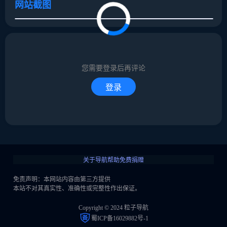
网站截图
取消
确定
取消
回复
您需要登录后再评论
登录
关于导航
帮助
免费捐赠
免责声明：本网站内容由第三方提供
本站不对其真实性、准确性或完整性作出保证。
Copyright © 2024 粒子导航
蜀ICP备16029882号-1