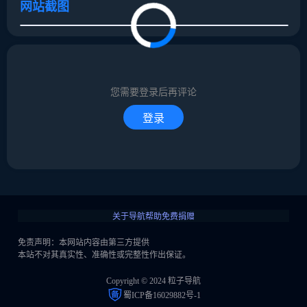
网站截图
取消
确定
取消
回复
您需要登录后再评论
登录
关于导航
帮助
免费捐赠
免责声明：本网站内容由第三方提供
本站不对其真实性、准确性或完整性作出保证。
Copyright © 2024 粒子导航
蜀ICP备16029882号-1