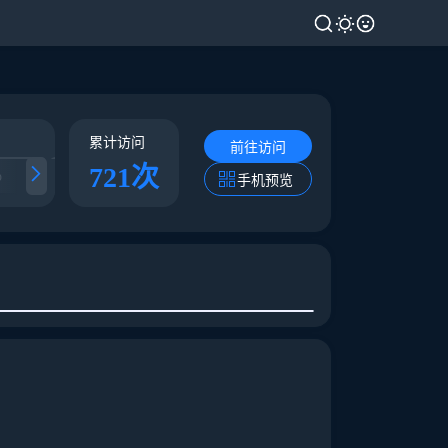
累计访问
前往访问
721次
p
互联网的那点事
Barret李靖
量子位
手机预览