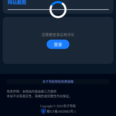
网站截图
取消
确定
取消
回复
您需要登录后再评论
登录
关于导航
帮助
免费捐赠
免责声明：本网站内容由第三方提供
本站不对其真实性、准确性或完整性作出保证。
Copyright © 2024 粒子导航
蜀ICP备16029882号-1