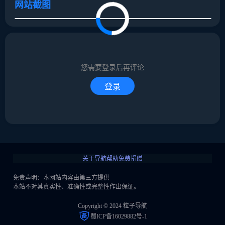
网站截图
取消
确定
取消
回复
您需要登录后再评论
登录
关于导航
帮助
免费捐赠
免责声明：本网站内容由第三方提供
本站不对其真实性、准确性或完整性作出保证。
Copyright © 2024 粒子导航
蜀ICP备16029882号-1