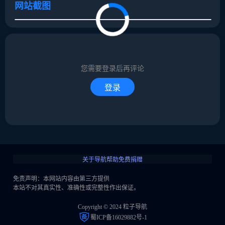
网站截图
取消
确定
取消
回复
您需要登录后再评论
登录
关于导航
帮助
免费捐赠
免责声明：本网站内容由第三方提供
本站不对其真实性、准确性或完整性作出保证。
Copyright © 2024 粒子导航
蜀ICP备16029882号-1