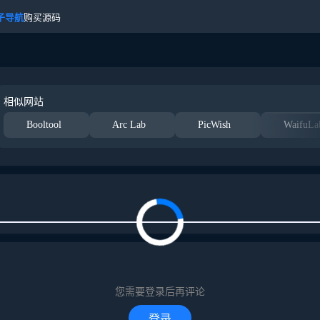
子导航
购买源码
相似网站
Booltool
Arc Lab
PicWish
WaifuLa
您需要登录后再评论
登录