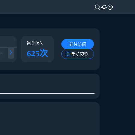
累计访问
前往访问
625次
bs
Change Style AI
Upscayl
Palette
手机预览