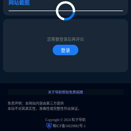
网站截图
取消
确定
取消
回复
您需要登录后再评论
登录
关于导航
帮助
免费捐赠
免责声明：本网站内容由第三方提供
本站不对其真实性、准确性或完整性作出保证。
Copyright © 2024 粒子导航
蜀ICP备16029882号-1