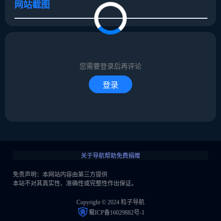
网站截图
取消
确定
取消
回复
您需要登录后再评论
登录
关于导航
帮助
免费捐赠
免责声明：本网站内容由第三方提供
本站不对其真实性、准确性或完整性作出保证。
Copyright © 2024 粒子导航
蜀ICP备16029882号-1