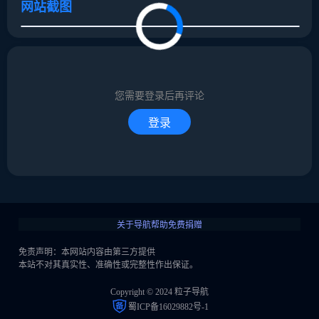
网站截图
取消
确定
取消
回复
您需要登录后再评论
登录
关于导航
帮助
免费捐赠
免责声明：本网站内容由第三方提供
本站不对其真实性、准确性或完整性作出保证。
Copyright © 2024 粒子导航
蜀ICP备16029882号-1