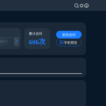
累计访问
前往访问
606次
biGPT
BeatBot
Mubert
剪映专业版
手机预览