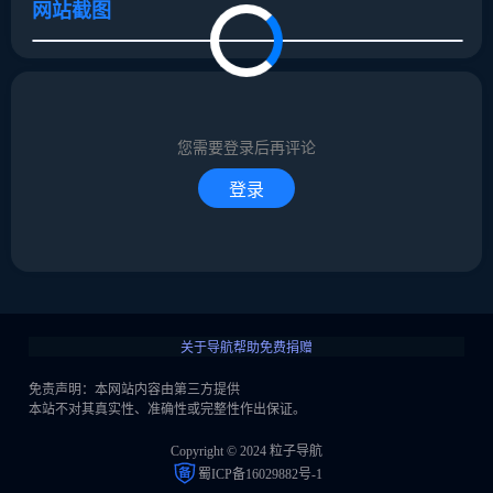
网站截图
取消
确定
取消
回复
您需要登录后再评论
登录
关于导航
帮助
免费捐赠
免责声明：本网站内容由第三方提供
本站不对其真实性、准确性或完整性作出保证。
Copyright © 2024 粒子导航
蜀ICP备16029882号-1